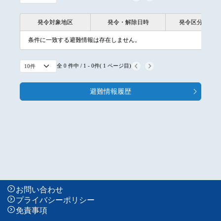
発令対象地区
発令・解除日時
発令区分
発令対象地区
発令・解除日時
発令区分
条件に一致する避難情報は存在しません。
全 0 件中 / 1 - 0件( 1 ページ目)
避難情報履歴
お問い合わせ
プライバシーポリシー
免責事項