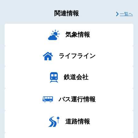
て
住まいの耐震化
こちら危機管理課お天気相談所
対策
し・産業編）
消防・救急（AED等）
関連情報
南海トラフ地震臨時情報について
一覧ヘ
被災者生活支援ガイドブック
防災学習用アプリ「天サイ！まなぶ
防災ママブック
自治町会向け地域防災マニュアル
くん」
り災証明書の発行について
避難行動要支援者名簿
気象情報
地図で見る浸水想定区域図
災害弔慰金等・小災害り災などの応
避難行動要支援者名簿を活用した支
急援助
援の手引きについて
ライフライン
災害時の各種相談について
個別避難計画
葛飾区避難行動要支援者支援制度賠
鉄道会社
償保険
外国人向け防災情報
バス運行情報
防災街づくり
道路情報
動物の防災対策