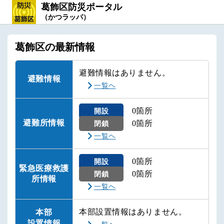
葛飾区防災ポータル
（かつラッパ）
葛飾区の最新情報
避難情報はありません。
避難情報
一覧ヘ
0箇所
開設
避難所情報
0箇所
閉鎖
一覧ヘ
0箇所
開設
緊急医療救護
0箇所
閉鎖
所情報
一覧ヘ
本部設置情報はありません。
本部
設置情報