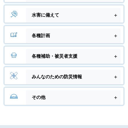
防災マップ（防災マップと地域危険
度）
水害に備えて
情報収集の方法をチェック
葛飾区水害ハザードマップ（令和7年
3月発行）
各種計画
避難方法（震災）
情報収集の方法をチェック
葛飾区地域防災計画
震災への家庭でのそなえ
各種補助・被災者支援
避難方法（水害）
葛飾区災害対策条例
在宅避難ガイド（地震版）
家具転倒防止器具取付け支援事業
水害への家庭でのそなえ
葛飾区業務継続計画（ＢＣＰ）＜地
地域の防災活動団体（消防団など）
みんなのための防災情報
震編＞
ガラス飛散防止フィルムと貼り付け
在宅避難ガイド（水害版）
防災訓練
費用を補助します
非常時の食の備え
葛飾区業務継続計画（ＢＣＰ）＜水
河川の水位の確認方法について
害編＞
その他
葛飾区の震災対策
感震ブレーカー設置補助
防災キャラバン
防災講演会・ワークショップ
葛飾区震災復興マニュアル（都市・
緊急医療救護所とは
国民保護
ブロック塀等撤去工事等助成につい
子どもの災害時の備え
住宅編）
て
葛飾区の水害対策
葛飾区帰宅困難者支援マップについ
安心・安全情報
乳幼児や妊婦の方がいる家庭の防災
葛飾区震災復興マニュアル（くら