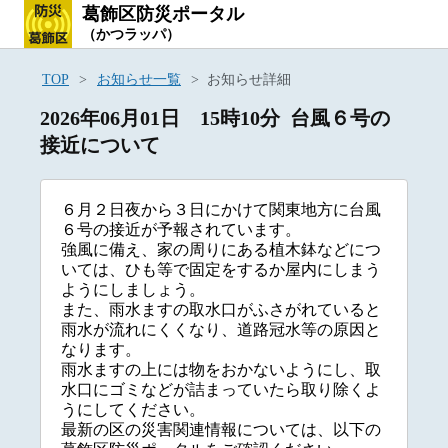
葛飾区防災ポータル
（かつラッパ）
TOP
お知らせ一覧
お知らせ詳細
2026年06月01日 15時10分 台風６号の
接近について
６月２日夜から３日にかけて関東地方に台風
６号の接近が予報されています。
強風に備え、家の周りにある植木鉢などにつ
いては、ひも等で固定をするか屋内にしまう
ようにしましょう。
また、雨水ますの取水口がふさがれていると
雨水が流れにくくなり、道路冠水等の原因と
なります。
雨水ますの上には物をおかないようにし、取
水口にゴミなどが詰まっていたら取り除くよ
うにしてください。
最新の区の災害関連情報については、以下の