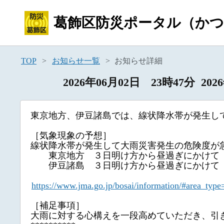
葛飾区防災ポータル
（か
TOP
お知らせ一覧
お知らせ詳細
2026年06月02日 23時47分
東京地方、伊豆諸島では、線状降水帯が発生し
［気象現象の予想］
線状降水帯が発生して大雨災害発生の危険度が
東京地方 ３日明け方から昼過ぎにかけて
伊豆諸島 ３日明け方から昼過ぎにかけて
https://www.jma.go.jp/bosai/information/#area_
［補足事項］
大雨に対する心構えを一段高めていただき、引