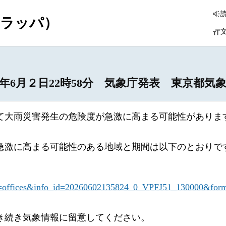
つラッパ）
 2026年6月２日22時58分 気象庁発表 東京
て大雨災害発生の危険度が急激に高まる可能性がありま
急激に高まる可能性のある地域と期間は以下のとおりで
type=offices&info_id=20260602135824_0_VPFJ51_130000&for
き続き気象情報に留意してください。