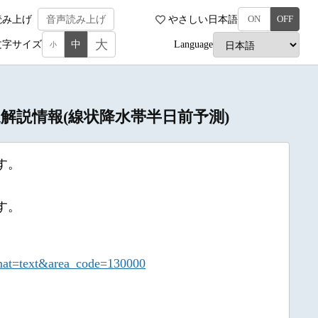
読み上げ
音声読み上げ
やさしい日本語
ON
OFF
大
文字サイズ
中
Language
小
都気象解説情報(線状降水帯半日前予測)
す。
す。
mat=text&area_code=130000