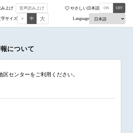
読み上げ
音声読み上げ
やさしい日本語
ON
OFF
大
文字サイズ
中
Language
小
雨警報について
地区センターをご利用ください。