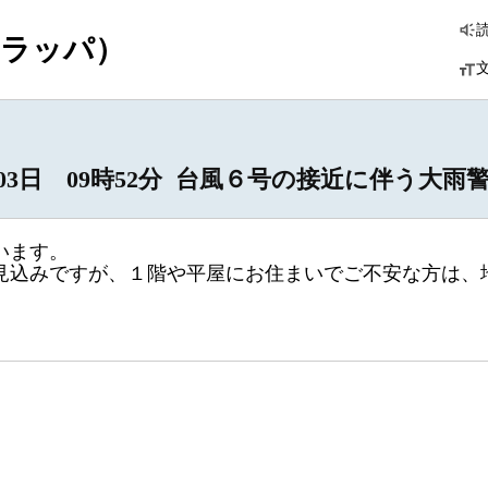
つラッパ）
6月03日 09時52分 台風６号の接近に伴う大
います。
見込みですが、１階や平屋にお住まいでご不安な方は、